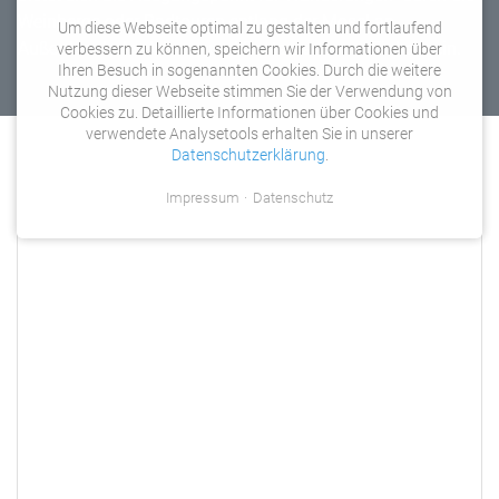
Weinberge oder Radtouren entlang der Mosel an.
Um diese Webseite optimal zu gestalten und fortlaufend
Außerdem laden Winzer und Restaurants zur Einkehr ein.
verbessern zu können, speichern wir Informationen über
Ihren Besuch in sogenannten Cookies. Durch die weitere
Nutzung dieser Webseite stimmen Sie der Verwendung von
Cookies zu. Detaillierte Informationen über Cookies und
verwendete Analysetools erhalten Sie in unserer
Datenschutzerklärung
.
Impressum
Datenschutz