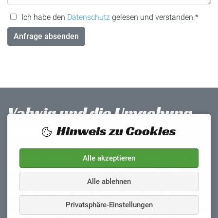
Ich habe den
Datenschutz
gelesen und verstanden.
*
Anfrage absenden
Valwig und die Umgebung
erleben
Hinweis zu Cookies
Der kleine typische Weinort Valwig liegt ruhig nur drei
Alle akzeptieren
Kilometer vom Tourismuszentrum Cochem auf der
Sonnenseite der Mosel. Die steilen Weinberge am
Alle ablehnen
Herrenberg und die Südlage sorgen für ein mediterranes
Klima, das bereits die Römer zu schätzen wussten. Valwig
Privatsphäre-Einstellungen
bietet sich als Ausgangspunkt für Wanderungen durch die